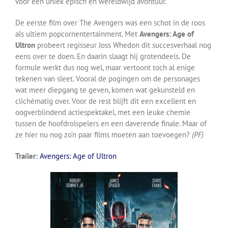
voor een uniek episch en wereldwijd avontuur.
De eerste film over The Avengers was een schot in de roos
als ultiem popcornentertainment. Met
Avengers: Age of
Ultron
probeert regisseur Joss Whedon dit succesverhaal nog
eens over te doen. En daarin slaagt hij grotendeels. De
formule werkt dus nog wel, maar vertoont toch al enige
tekenen van sleet. Vooral de pogingen om de personages
wat meer diepgang te geven, komen wat gekunsteld en
clichématig over. Voor de rest blijft dit een excellent en
oogverblindend actiespektakel, met een leuke chemie
tussen de hoofdrolspelers en een daverende finale. Maar of
ze hier nu nog zo’n paar films moeten aan toevoegen?
(PF)
Trailer:
Avengers: Age of Ultron