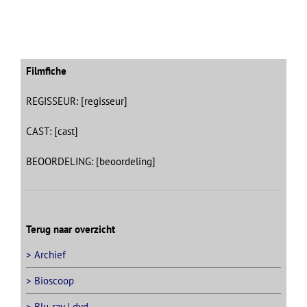
Filmfiche
REGISSEUR: [regisseur]
CAST: [cast]
BEOORDELING: [beoordeling]
Terug naar overzicht
> Archief
> Bioscoop
> Blu-ray | dvd