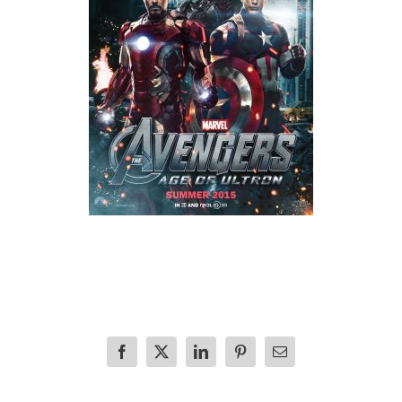
Facebook
X
LinkedIn
Pinterest
E-
mail