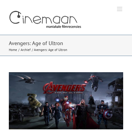
Ga
naar
inhoud
Avengers: Age of Ultron
Home
Archief
Avengers: Age of Ultron
Bekijk
grotere
afbeelding