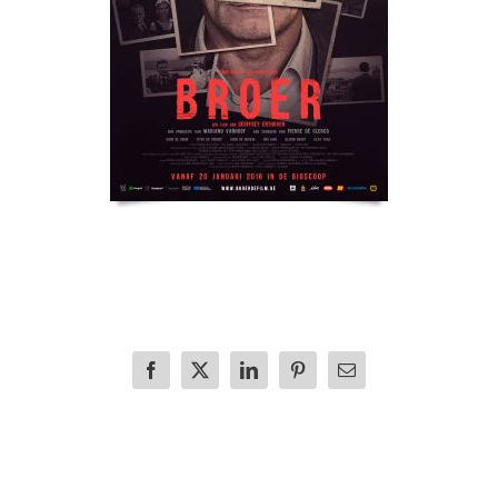
Facebook
X
LinkedIn
Pinterest
E-
mail