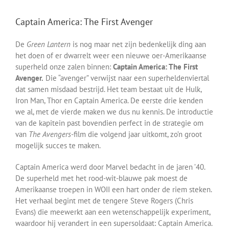
Captain America: The First Avenger
De
Green Lantern
is nog maar net zijn bedenkelijk ding aan
het doen of er dwarrelt weer een nieuwe oer-Amerikaanse
superheld onze zalen binnen:
Captain America: The First
Avenger.
Die “avenger” verwijst naar een superheldenviertal
dat samen misdaad bestrijd. Het team bestaat uit de Hulk,
Iron Man, Thor en Captain America. De eerste drie kenden
we al, met de vierde maken we dus nu kennis. De introductie
van de kapitein past bovendien perfect in de strategie om
van
The Avengers
-film die volgend jaar uitkomt, zo’n groot
mogelijk succes te maken.
Captain America werd door Marvel bedacht in de jaren ’40.
De superheld met het rood-wit-blauwe pak moest de
Amerikaanse troepen in WOII een hart onder de riem steken.
Het verhaal begint met de tengere Steve Rogers (Chris
Evans) die meewerkt aan een wetenschappelijk experiment,
waardoor hij verandert in een supersoldaat: Captain America.