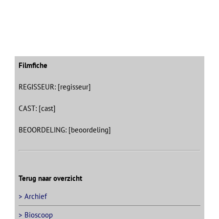
Filmfiche
REGISSEUR: [regisseur]
CAST: [cast]
BEOORDELING: [beoordeling]
Terug naar overzicht
> Archief
> Bioscoop