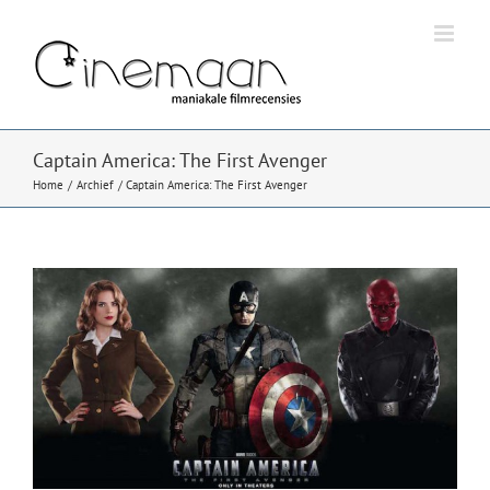
Ga
naar
inhoud
Captain America: The First Avenger
Home
Archief
Captain America: The First Avenger
Bekijk
grotere
afbeelding