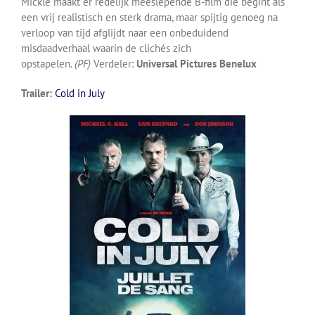
Mickle maakt er redelijk meeslepende B-film die begint als
een vrij realistisch en sterk drama, maar spijtig genoeg na
verloop van tijd afglijdt naar een onbeduidend
misdaadverhaal waarin de clichés zich
opstapelen.
(PF)
Verdeler:
Universal Pictures Benelux
Trailer:
Cold in July