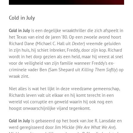
Cold in July
Cold in July
is een degelijke wraakthriller die zich afspeelt in
het Texas van eind de jaren ’80. Op een zwoele avond hoort
Richard Dane (Michael C. Hall uit
Dexter
) vreemde geluiden
in zijn huis, hij schiet inbreker, Freddy, door zijn kop. Richard
wordt in het dorp gezien als een held, maar hij vreest al snel
voor de veiligheid van zijn familie wanneer Freddy’s ex-
criminele vader Ben (Sam Shepard uit
Killing Them Softly
) op
wraak zint.
Niet alles is wat het lijkt in deze vreedzame gemeenschap,
Richards leven valt uit elkaar en hij komt terecht in een
wereld vol corruptie en geweld waarin hij ook nog een
hoogst onwaarschijnlijke vijand tegenkomt.
Cold in July
is gebaseerd op het boek van Joe R. Lansdale en
werd geregisseerd door Jim Mickle (
We Are What We Are
).