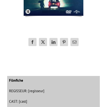
Facebook
X
LinkedIn
Pinterest
E-
mail
Filmfiche
REGISSEUR: [regisseur]
CAST: [cast]