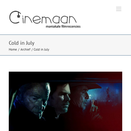
Ga
naar
inhoud
Cold in July
Home
Archief
Cold in July
Bekijk
grotere
afbeelding