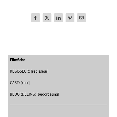
Facebook
X
LinkedIn
Pinterest
E-
mail
Filmfiche
REGISSEUR: [regisseur]
CAST: [cast]
BEOORDELING: [beoordeling]