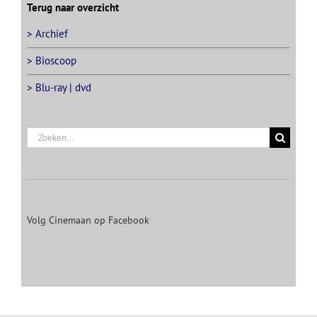
Terug naar overzicht
> Archief
> Bioscoop
> Blu-ray | dvd
Zoeken
naar:
Volg Cinemaan op Facebook