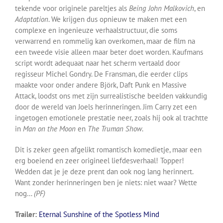
tekende voor originele pareltjes als
Being John Malkovich
, en
Adaptation
. We krijgen dus opnieuw te maken met een
complexe en ingenieuze verhaalstructuur, die soms
verwarrend en rommelig kan overkomen, maar de film na
een tweede visie alleen maar beter doet worden. Kaufmans
script wordt adequaat naar het scherm vertaald door
regisseur Michel Gondry. De Fransman, die eerder clips
maakte voor onder andere Björk, Daft Punk en Massive
Attack, loodst ons met zijn surrealistische beelden vakkundig
door de wereld van Joels herinneringen. Jim Carry zet een
ingetogen emotionele prestatie neer, zoals hij ook al trachtte
in
Man on the Moon
en
The Truman Show
.
Dit is zeker geen afgelikt romantisch komedietje, maar een
erg boeiend en zeer origineel liefdesverhaal! Topper!
Wedden dat je je deze prent dan ook nog lang herinnert.
Want zonder herinneringen ben je niets: niet waar? Wette
nog…
(PF)
Trailer:
Eternal Sunshine of the Spotless Mind