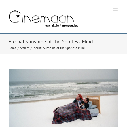
Ga
naar
inhoud
Eternal Sunshine of the Spotless Mind
Home
Archief
Eternal Sunshine of the Spotless Mind
Bekijk
grotere
afbeelding