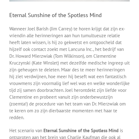
Eternal Sunshine of the Spotless Mind
Wanneer Joel Barish (Jim Carrey) te horen krijgt dat zijn ex-
vriendin alle herinneringen aan hun tumultueuze relatie
heeft laten wissen, is hij zo gekwetst en ontgoocheld dat
hijzelf ook contact zoekt met Lancuna Inc., het bedrijf van
Dr. Howard Mierzwiak (Tom Wilkinson), om Clementine
Kruczynski (Kate Winslet) met dezelfde medische ingreep uit
zijn geheugen te deleten. Maar des te meer herinneringen
hij ziet verdwijnen, hoe meer hij beseft wat een fantastisch
vrouwmens zijn voormalig lief wel was en welke wonderlijke
tijd zij samen doorbrachten. Joel herontdekt zijn liefde voor
Clementine en probeert vanuit zijn onderbewustzijn
(zoemta!) de procedure van het team van Dr. Mierzwiak om
te keren om zo zijn dierbaarste momenten met haar te
redden.
Het scenario van
Eternal Sunshine of the Spotless Mind
is
ontsproten aan het brein van Charlie Kaufman die ook al