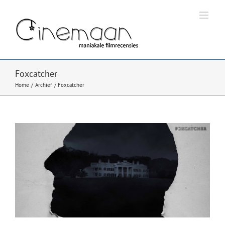
Ga
naar
inhoud
Foxcatcher
Home
Archief
Foxcatcher
Bekijk
grotere
afbeelding