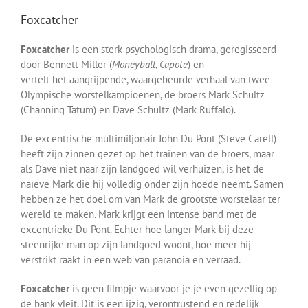
Foxcatcher
Foxcatcher
is een sterk psychologisch drama, geregisseerd
door Bennett Miller (
Moneyball
,
Capote
) en
vertelt het aangrijpende, waargebeurde verhaal van twee
Olympische worstelkampioenen, de broers Mark Schultz
(Channing Tatum) en Dave Schultz (Mark Ruffalo).
De excentrische multimiljonair John Du Pont (Steve Carell)
heeft zijn zinnen gezet op het trainen van de broers, maar
als Dave niet naar zijn landgoed wil verhuizen, is het de
naïeve Mark die hij volledig onder zijn hoede neemt. Samen
hebben ze het doel om van Mark de grootste worstelaar ter
wereld te maken. Mark krijgt een intense band met de
excentrieke Du Pont. Echter hoe langer Mark bij deze
steenrijke man op zijn landgoed woont, hoe meer hij
verstrikt raakt in een web van paranoia en verraad.
Foxcatcher
is geen filmpje waarvoor je je even gezellig op
de bank vleit. Dit is een ijzig, verontrustend en redelijk