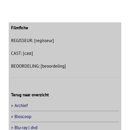
Filmfiche
REGISSEUR: [regisseur]
CAST: [cast]
BEOORDELING: [beoordeling]
Terug naar overzicht
> Archief
> Bioscoop
> Blu-ray | dvd