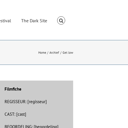
stival
The Dark Site
Home
Archief
Get low
Filmfiche
REGISSEUR: [regisseur]
CAST: [cast]
BEOORDELING: [beoordeling]