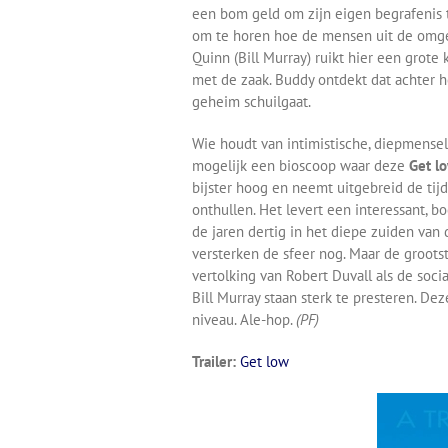
een bom geld om zijn eigen begrafenis te
om te horen hoe de mensen uit de omge
Quinn (Bill Murray) ruikt hier een grote
met de zaak. Buddy ontdekt dat achter h
geheim schuilgaat.
Wie houdt van intimistische, diepmenseli
mogelijk een bioscoop waar deze
Get l
bijster hoog en neemt uitgebreid de ti
onthullen. Het levert een interessant, b
de jaren dertig in het diepe zuiden van
versterken de sfeer nog. Maar de grootst
vertolking van Robert Duvall als de soc
Bill Murray staan sterk te presteren. Dez
niveau. Ale-hop.
(PF)
Trailer:
Get low