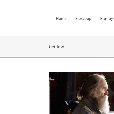
Ga
naar
inhoud
Home
Bioscoop
Blu-ray 
Get low
Bekijk
grotere
afbeelding