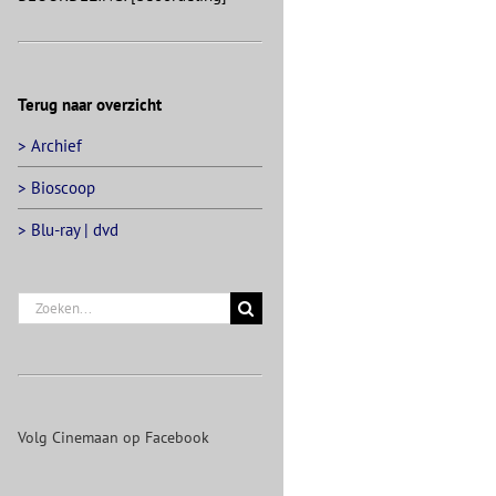
Terug naar overzicht
> Archief
> Bioscoop
> Blu-ray | dvd
Zoeken
naar:
Volg Cinemaan op Facebook