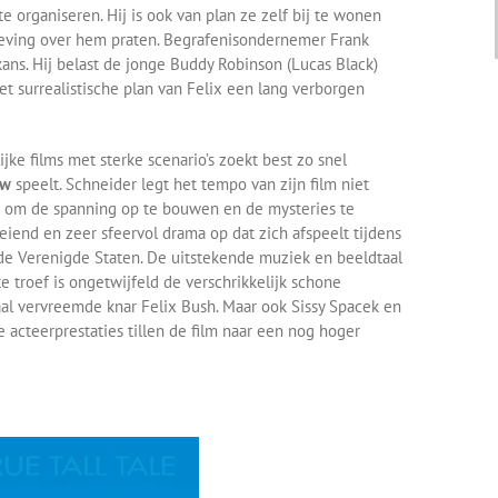
 organiseren. Hij is ook van plan ze zelf bij te wonen
ving over hem praten. Begrafenisondernemer Frank
 kans. Hij belast de jonge Buddy Robinson (Lucas Black)
et surrealistische plan van Felix een lang verborgen
jke films met sterke scenario’s zoekt best zo snel
ow
speelt. Schneider legt het tempo van zijn film niet
jd om de spanning op te bouwen en de mysteries te
oeiend en zeer sfeervol drama op dat zich afspeelt tijdens
 de Verenigde Staten. De uitstekende muziek en beeldtaal
e troef is ongetwijfeld de verschrikkelijk schone
iaal vervreemde knar Felix Bush. Maar ook Sissy Spacek en
e acteerprestaties tillen de film naar een nog hoger