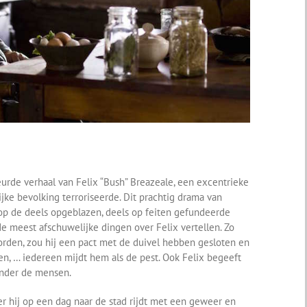
urde verhaal van Felix “Bush” Breazeale, een excentrieke
ijke bevolking terroriseerde. Dit prachtig drama van
 op de deels opgeblazen, deels op feiten gefundeerde
 meest afschuwelijke dingen over Felix vertellen. Zo
rden, zou hij een pact met de duivel hebben gesloten en
n, … iedereen mijdt hem als de pest. Ook Felix begeeft
onder de mensen.
r hij op een dag naar de stad rijdt met een geweer en