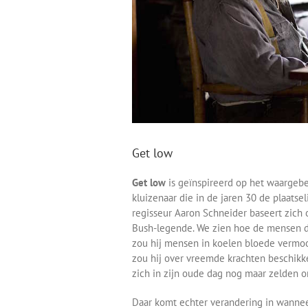
Get low
Get low
is geïnspireerd op het waargebe
kluizenaar die in de jaren 30 de plaatsel
regisseur Aaron Schneider baseert zich
Bush-legende. We zien hoe de mensen de
zou hij mensen in koelen bloede vermoo
zou hij over vreemde krachten beschikke
zich in zijn oude dag nog maar zelden 
Daar komt echter verandering in wannee