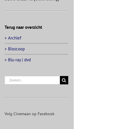
Terug naar overzicht
> Archief
> Bioscoop
> Blu-ray | dvd
Zoeken
naar:
Volg Cinemaan op Facebook