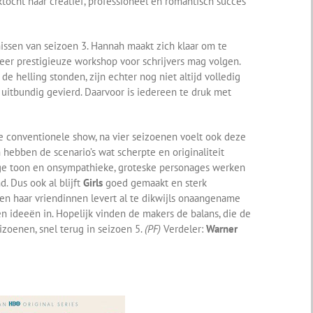
ocht naar creatief, professioneel en romantisch succes
issen van seizoen 3. Hannah maakt zich klaar om te
zeer prestigieuze workshop voor schrijvers mag volgen.
e helling stonden, zijn echter nog niet altijd volledig
 uitbundig gevierd. Daarvoor is iedereen te druk met
e conventionele show, na vier seizoenen voelt ook deze
 hebben de scenario’s wat scherpte en originaliteit
ge toon en onsympathieke, groteske personages werken
d. Dus ook al blijft
Girls
goed gemaakt en sterk
en haar vriendinnen levert al te dikwijls onaangename
 en ideeën in. Hopelijk vinden de makers de balans, die de
zoenen, snel terug in seizoen 5.
(PF)
Verdeler:
Warner