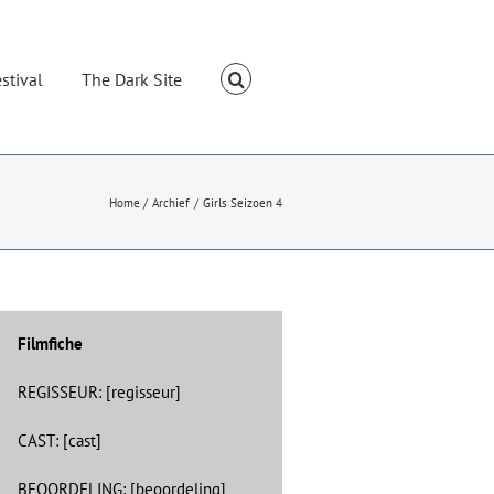
stival
The Dark Site
Home
Archief
Girls Seizoen 4
Filmfiche
REGISSEUR: [regisseur]
CAST: [cast]
BEOORDELING: [beoordeling]