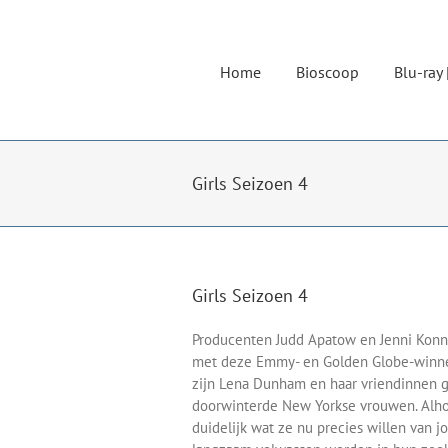
Ga
naar
inhoud
Home
Bioscoop
Blu-ray 
Girls Seizoen 4
Girls Seizoen 4
Producenten Judd Apatow en Jenni Konner
met deze Emmy- en Golden Globe-winnend
zijn Lena Dunham en haar vriendinnen g
doorwinterde New Yorkse vrouwen. Alhoe
duidelijk wat ze nu precies willen van j