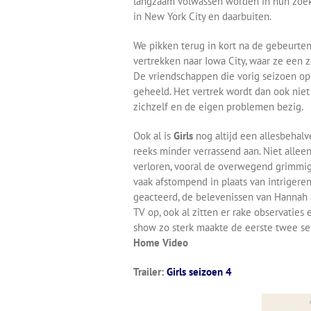
langzaam volwassen worden in hun zoekt
in New York City en daarbuiten.
We pikken terug in kort na de gebeurten
vertrekken naar Iowa City, waar ze een 
De vriendschappen die vorig seizoen op d
geheeld. Het vertrek wordt dan ook niet
zichzelf en de eigen problemen bezig.
Ook al is
Girls
nog altijd een allesbehalv
reeks minder verrassend aan. Niet alleen
verloren, vooral de overwegend grimmi
vaak afstompend in plaats van intrigeren
geacteerd, de belevenissen van Hannah 
TV op, ook al zitten er rake observaties
show zo sterk maakte de eerste twee sei
Home Video
Trailer:
Girls seizoen 4