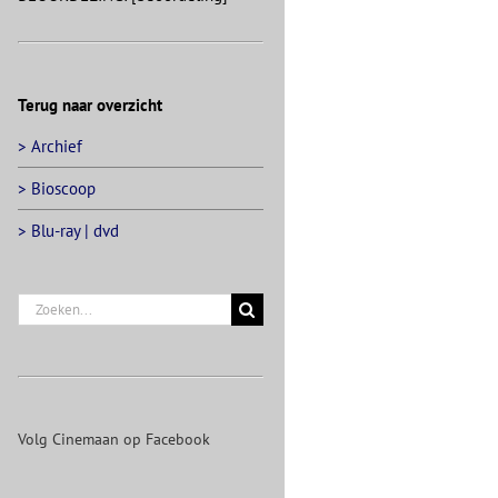
Terug naar overzicht
> Archief
> Bioscoop
> Blu-ray | dvd
Zoeken
naar:
Volg Cinemaan op Facebook