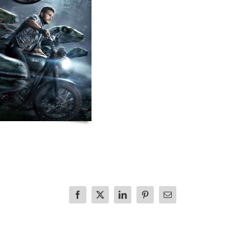
Facebook
X
LinkedIn
Pinterest
E-
mail