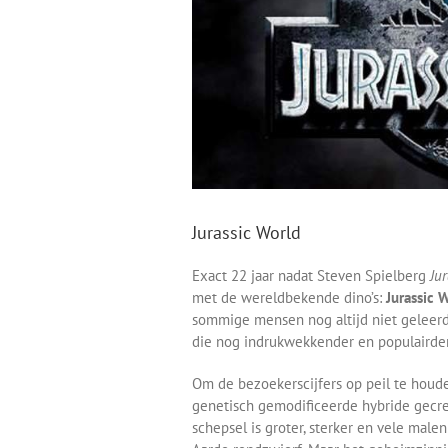
Jurassic World
Exact 22 jaar nadat Steven Spielberg
Jur
met de wereldbekende dino’s:
Jurassic 
sommige mensen nog altijd niet geleerd
die nog indrukwekkender en populairde
Om de bezoekerscijfers op peil te houd
genetisch gemodificeerde hybride gecr
schepsel is groter, sterker en vele male