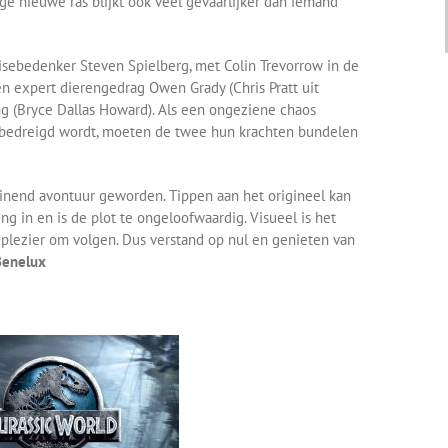
e nieuwe ras blijkt ook veel gevaarlijker dan iemand
hisebedenker Steven Spielberg, met Colin Trevorrow in de
 en expert dierengedrag Owen Grady (Chris Pratt uit
ng (Bryce Dallas Howard). Als een ongeziene chaos
n bedreigd wordt, moeten de twee hun krachten bundelen
ainend avontuur geworden. Tippen aan het origineel kan
ing in en is de plot te ongeloofwaardig. Visueel is het
n plezier om volgen. Dus verstand op nul en genieten van
Benelux