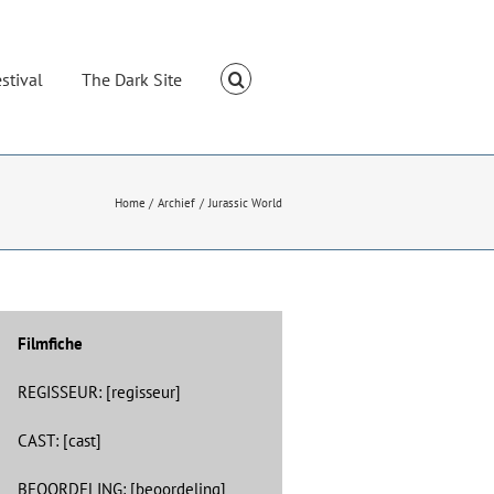
stival
The Dark Site
Home
Archief
Jurassic World
Filmfiche
REGISSEUR: [regisseur]
CAST: [cast]
BEOORDELING: [beoordeling]