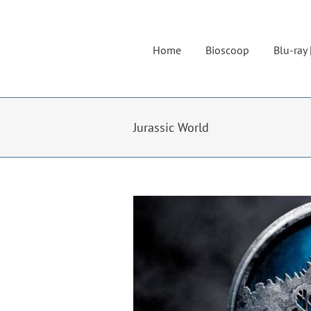
Ga
naar
inhoud
Home
Bioscoop
Blu-ray 
Jurassic World
Bekijk
grotere
afbeelding