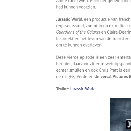
Aarde rondzwierf. Maar het geheimzinnig
had kunnen voorzien.
Jurassic World
, een productie van franc
regisseursstoel, zoomt in op ex-militair
Guardians of the Galaxy
) en Claire Deari
losbreekt en het leven van de toeriste
om te kunnen overleven.
Deze vierde episode is een zeer entert
het niet, daarvoor zit er te weinig spann
echter smullen en ook Chris Pratt is ee
de rit!
(PF)
Verdeler:
Universal Pictures 
Trailer:
Jurassic World