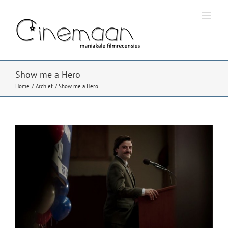
Ga
naar
inhoud
Show me a Hero
Home
Archief
Show me a Hero
Bekijk
grotere
afbeelding