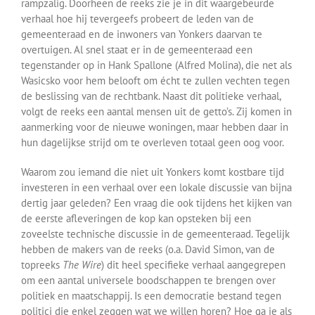
rampzalig. Doorheen de reeks zie je in dit waargebeurde
verhaal hoe hij tevergeefs probeert de leden van de
gemeenteraad en de inwoners van Yonkers daarvan te
overtuigen. Al snel staat er in de gemeenteraad een
tegenstander op in Hank Spallone (Alfred Molina), die net als
Wasicsko voor hem belooft om écht te zullen vechten tegen
de beslissing van de rechtbank. Naast dit politieke verhaal,
volgt de reeks een aantal mensen uit de getto’s. Zij komen in
aanmerking voor de nieuwe woningen, maar hebben daar in
hun dagelijkse strijd om te overleven totaal geen oog voor.
Waarom zou iemand die niet uit Yonkers komt kostbare tijd
investeren in een verhaal over een lokale discussie van bijna
dertig jaar geleden? Een vraag die ook tijdens het kijken van
de eerste afleveringen de kop kan opsteken bij een
zoveelste technische discussie in de gemeenteraad. Tegelijk
hebben de makers van de reeks (o.a. David Simon, van de
topreeks
The Wire
) dit heel specifieke verhaal aangegrepen
om een aantal universele boodschappen te brengen over
politiek en maatschappij. Is een democratie bestand tegen
politici die enkel zeggen wat we willen horen? Hoe ga je als