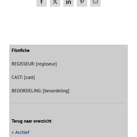
Facebook
X
LinkedIn
Pinterest
E-
mail
Filmfiche
REGISSEUR: [regisseur]
CAST: [cast]
BEOORDELING: [beoordeling]
Terug naar overzicht
> Archief