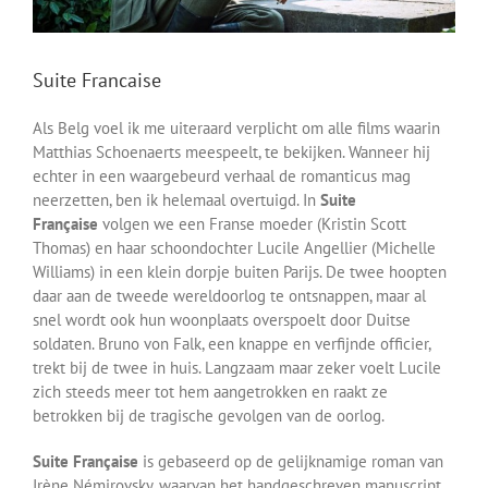
Suite Francaise
Als Belg voel ik me uiteraard verplicht om alle films waarin
Matthias Schoenaerts meespeelt, te bekijken. Wanneer hij
echter in een waargebeurd verhaal de romanticus mag
neerzetten, ben ik helemaal overtuigd. In
Suite
Française
volgen we een Franse moeder (Kristin Scott
Thomas) en haar schoondochter Lucile Angellier (Michelle
Williams) in een klein dorpje buiten Parijs. De twee hoopten
daar aan de tweede wereldoorlog te ontsnappen, maar al
snel wordt ook hun woonplaats overspoelt door Duitse
soldaten. Bruno von Falk, een knappe en verfijnde officier,
trekt bij de twee in huis. Langzaam maar zeker voelt Lucile
zich steeds meer tot hem aangetrokken en raakt ze
betrokken bij de tragische gevolgen van de oorlog.
Suite Française
is gebaseerd op de gelijknamige roman van
Irène Némirovsky, waarvan het handgeschreven manuscript