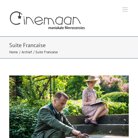
Ga
naar
inhoud
Suite Francaise
Home
Archief
Suite Francaise
Bekijk
grotere
afbeelding