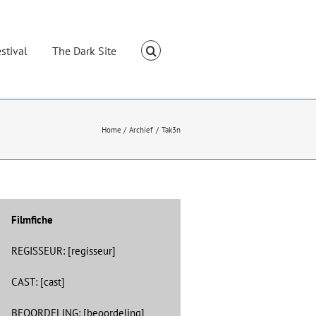
stival
The Dark Site
Home
Archief
Tak3n
Filmfiche
REGISSEUR: [regisseur]
CAST: [cast]
BEOORDELING: [beoordeling]