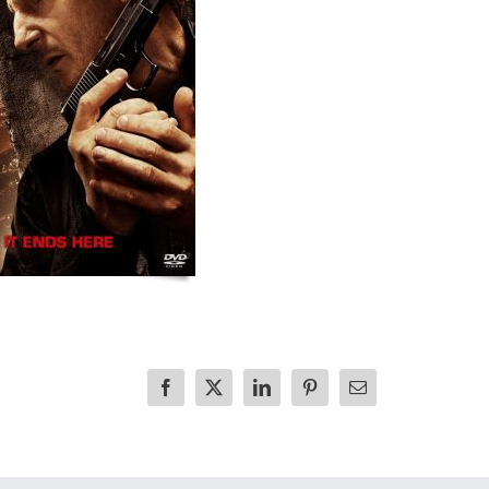
Facebook
X
LinkedIn
Pinterest
E-
mail