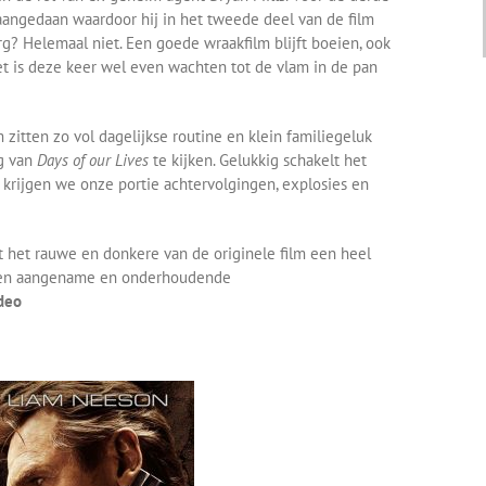
angedaan waardoor hij in het tweede deel van de film
rg? Helemaal niet. Een goede wraakfilm blijft boeien, ook
et is deze keer wel even wachten tot de vlam in de pan
zitten zo vol dagelijkse routine en klein familiegeluk
ng van
Days of our Lives
te kijken. Gelukkig schakelt het
 krijgen we onze portie achtervolgingen, explosies en
at het rauwe en donkere van de originele film een heel
een aangename en onderhoudende
deo