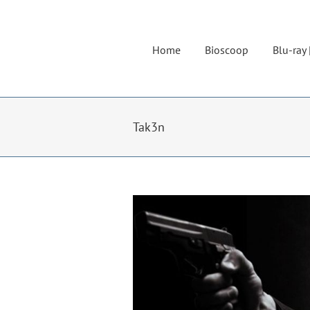
Ga
naar
inhoud
Home
Bioscoop
Blu-ray 
Tak3n
Bekijk
grotere
afbeelding