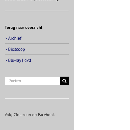
Terug naar overzicht
> Archief
> Bioscoop
> Blu-ray | dvd
Zoeken
naar:
Volg Cinemaan op Facebook