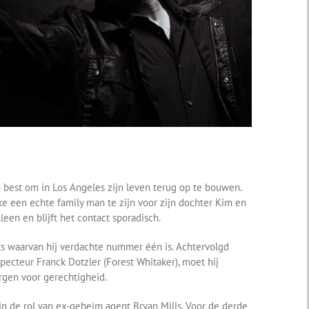
n best om in Los Angeles zijn leven terug op te bouwen.
ke een echte family man te zijn voor zijn dochter Kim en
leen en blijft het contact sporadisch.
ts waarvan hij verdachte nummer één is. Achtervolgd
specteur Franck Dotzler (Forest Whitaker), moet hij
rgen voor gerechtigheid.
n de rol van ex-geheim agent Bryan Mills. Voor de derde