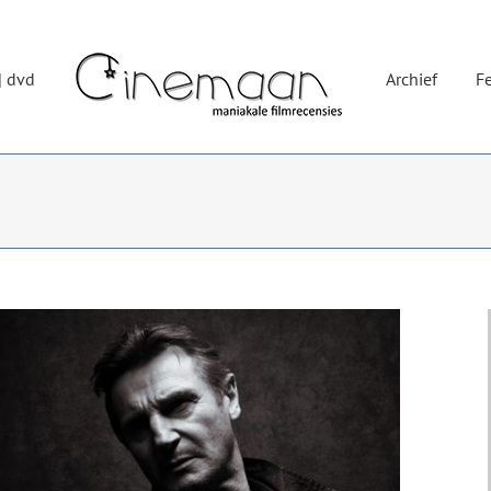
| dvd
Archief
Fe