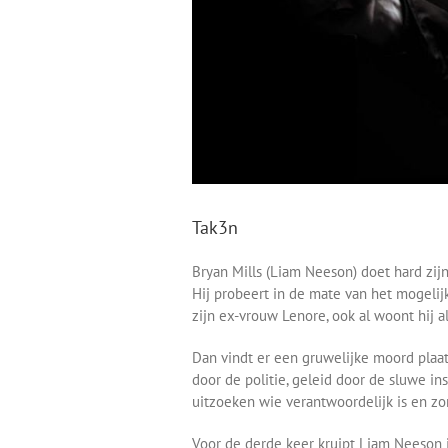
Tak3n
Bryan Mills (Liam Neeson) doet hard zij
Hij probeert in de mate van het mogelij
zijn ex-vrouw Lenore, ook al woont hij al
Dan vindt er een gruwelijke moord plaa
door de politie, geleid door de sluwe in
uitzoeken wie verantwoordelijk is en zo
Voor de derde keer kruipt Liam Neeson i