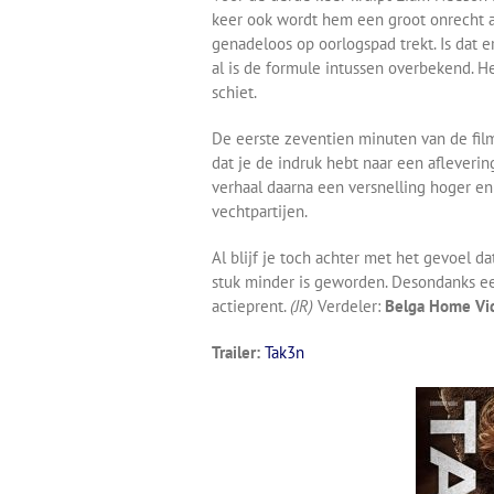
keer ook wordt hem een groot onrecht a
genadeloos op oorlogspad trekt. Is dat e
al is de formule intussen overbekend. H
schiet.
De eerste zeventien minuten van de film 
dat je de indruk hebt naar een afleveri
verhaal daarna een versnelling hoger en
vechtpartijen.
Al blijf je toch achter met het gevoel d
stuk minder is geworden. Desondanks 
actieprent.
(JR)
Verdeler:
Belga Home Vi
Trailer:
Tak3n