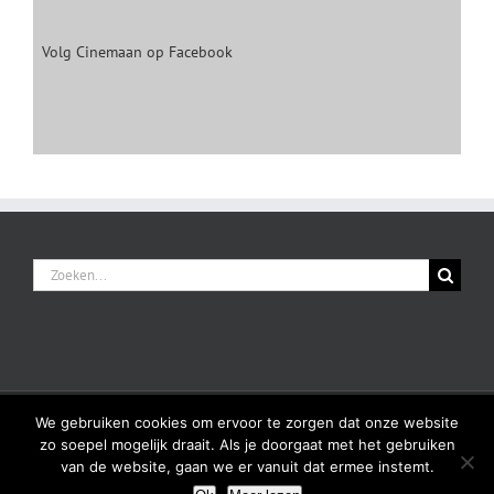
Volg Cinemaan op Facebook
Zoeken
naar:
© 2018-2026 Cinemaan | All Rights Reserved |
Privacy
| Powered by
We gebruiken cookies om ervoor te zorgen dat onze website
zo soepel mogelijk draait. Als je doorgaat met het gebruiken
de Pérse Productions
van de website, gaan we er vanuit dat ermee instemt.
Facebook
Flickr
Instagram