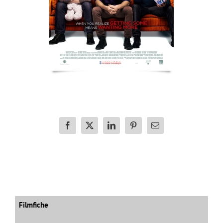
Facebook
X
LinkedIn
Pinterest
E-
mail
Filmfiche