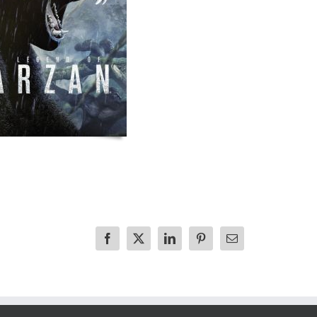
Facebook
X
LinkedIn
Pinterest
E-
mail