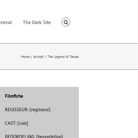
stival
The Dark Site
Home
Archief
The Legend of Tarzan
Filmfiche
REGISSEUR: [regisseur]
CAST: [cast]
BEOORDELING: [beoordeling]