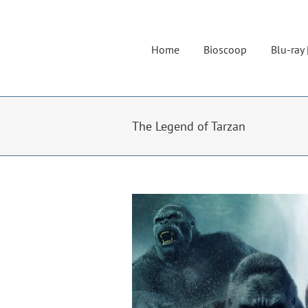
Ga
naar
inhoud
Home
Bioscoop
Blu-ray 
The Legend of Tarzan
Bekijk
grotere
afbeelding