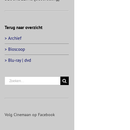
Terug naar overzicht
> Archief
> Bioscoop
> Blu-ray | dvd
Zoeken
naar:
Volg Cinemaan op Facebook