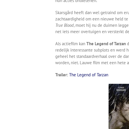
hun acties ontketenen.
Skarsgård heeft dan wel getraind om eruit
zachtaardigheid om een nieuwe held te w
True Blood
, moet hij nu de duimen leggen
net iets meer overtuigen en versterkt d
Als actiefilm kan
The Legend of Tarzan
d
redelijk interessante subplots en werd hi
geheel het standaardverhaal over de da
worden, niet. Lauwe film met een hete a
Trailer:
The Legend of Tarzan