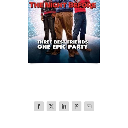
Facebook
X
LinkedIn
Pinterest
E-
mail