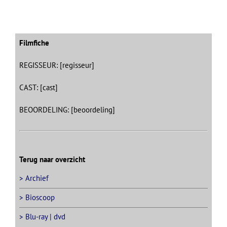
Filmfiche
REGISSEUR: [regisseur]
CAST: [cast]
BEOORDELING: [beoordeling]
Terug naar overzicht
> Archief
> Bioscoop
> Blu-ray | dvd