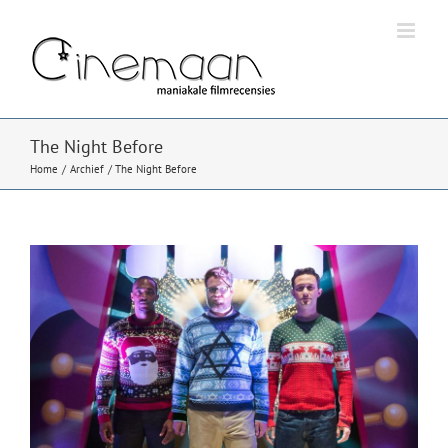
Ga
naar
inhoud
The Night Before
Home
Archief
The Night Before
Bekijk
grotere
afbeelding