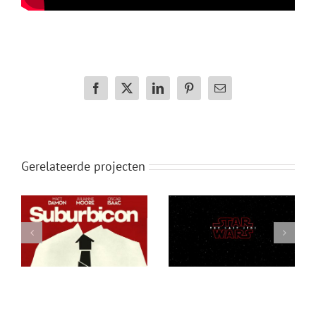
Facebook
X
LinkedIn
Pinterest
E-
mail
Gerelateerde projecten
Star Wars: The Last
Annihilation
Jedi