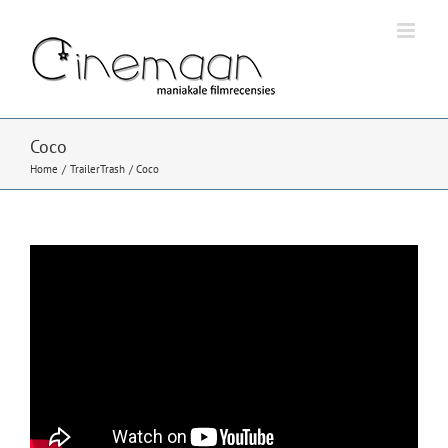
Ga
naar
inhoud
Coco
Home
TrailerTrash
Coco