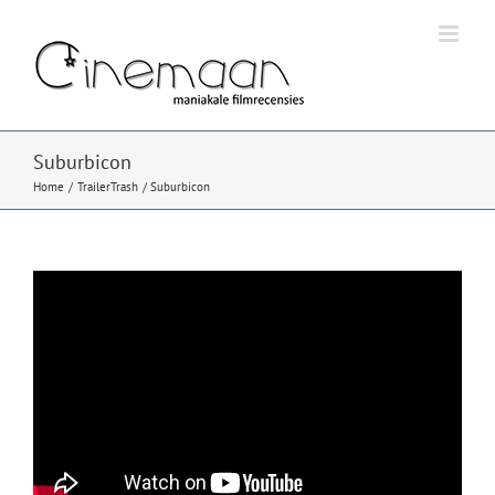
Ga
naar
inhoud
Suburbicon
Home
TrailerTrash
Suburbicon