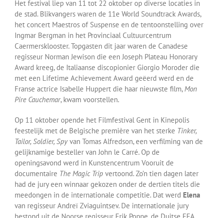
Het festival liep van 11 tot 22 oktober op diverse locaties in
de stad. Blikvangers waren de 11e World Soundtrack Awards,
het concert Maestros of Suspense en de tentoonstelling over
Ingmar Bergman in het Provinciaal Cultuurcentrum
Caermersklooster. Topgasten dit jaar waren de Canadese
regisseur Norman Jewison die een Joseph Plateau Honorary
Award kreeg, de Italiaanse discopionier Giorgio Moroder die
met een Lifetime Achievement Award geëerd werd en de
Franse actrice Isabelle Huppert die haar nieuwste film,
Mon
Pire Cauchemar
, kwam voorstellen.
Op 11 oktober opende het Filmfestival Gent in Kinepolis
feestelijk met de Belgische première van het sterke
Tinker,
Tailor, Soldier, Spy
van Tomas Alfredson, een verfilming van de
gelijknamige besteller van John le Carré. Op de
openingsavond werd in Kunstencentrum Vooruit de
documentaire
The Magic Trip
vertoond. Zo’n tien dagen later
had de jury een winnaar gekozen onder de dertien titels die
meedongen in de internationale competitie. Dat werd
Elena
van regisseur Andreï Zviaguintsev. De internationale jury
bestond uit de Noorse regisseur Erik Poppe, de Duitse EFA