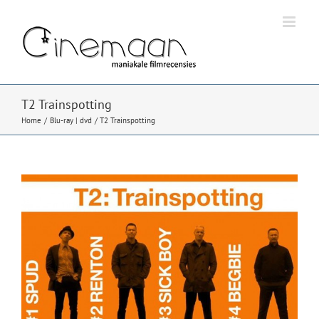
Ga
naar
inhoud
T2 Trainspotting
Home
Blu-ray | dvd
T2 Trainspotting
Bekijk
grotere
afbeelding