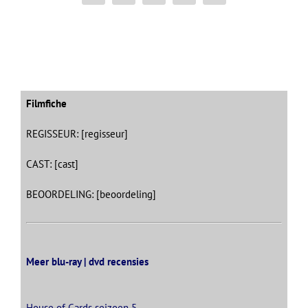
mail
Filmfiche
REGISSEUR: [regisseur]
CAST: [cast]
BEOORDELING: [beoordeling]
Meer blu-ray | dvd recensies
House of Cards seizoen 5